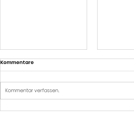
Kommentare
Kommentar verfassen...
Der Schatz der Skelette
In der Zu
ich mir...